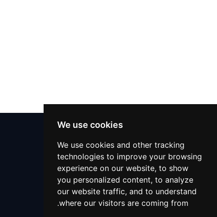
مترجم
مصلح تلفزيون
سمسار
الميكانيكي
خدمات التعقيم
خدمات التعقيم
دعم 24x7
We use cookies
دكتور بيطري
مركز المساعدة
We use cookies and other tracking
technologies to improve your browsing
التعليمات
تنظيف الحفلات
experience on our website, to show
اتصل بنا
you personalized content, to analyze
+966559390647
تقديم الطعام
our website traffic, and to understand
support@alaaliswift.com
where our visitors are coming from.
مدرس لغة