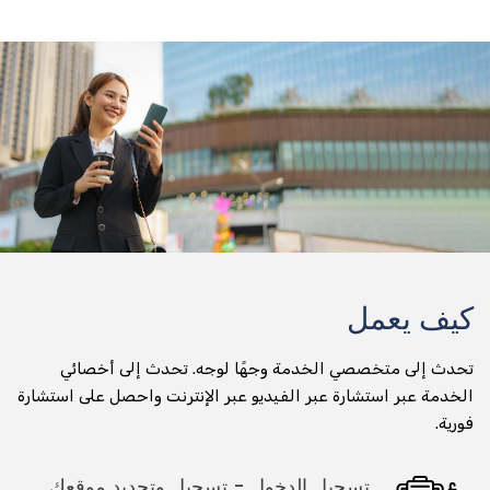
تأجير الدراجات النارية
توصيل أي شيء وفي أي مكان
تسليم الطرود
جني التسليم
عداء التسليم
تسليم المواد الغذائية والتخزين
كيف يعمل
توصيل طلبات الطعام
تحدث إلى متخصصي الخدمة وجهًا لوجه. تحدث إلى أخصائي
تسليم البقالة
الخدمة عبر استشارة عبر الفيديو عبر الإنترنت واحصل على استشارة
صيدلية التسليم
فورية.
تسليم المياه المعبأة في زجاجات
تسجيل الدخول - تسجيل وتحديد موقعك