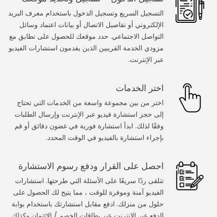
التسجيل السريع وتسجيل الدخول باستخدام معرف البريد
استشارة عبر الفيديو عبر الإنترنت
الإلكتروني أو تفاصيل الاتصال أو بيانات اعتماد وسائل
التواصل الاجتماعي. حدد موقعك للحصول على تطابق مع
استشر الطبيب على مكالمة الفيديو
مزودي الخدمة القريبين الذين يقدمون استشارات الفيديو
عبر الإنترنت.
استأجر وتعلم من المعلم عبر مكالمة الفيديو
استشر محاميًا في مكالمة فيديو
اختر الخدمات
اختر من بين مجموعة واسعة من الخدمات التي تحتاج
استشر المنجم على مكالمة الفيديو
إلى حجز استشارة فيديو عبر الإنترنت وإرسال الطلبات
وفقًا لذلك. ابدأ استشارة فورية في غضون دقائق أو قم
احصل على تدريب اللياقة على مكالمة الفيديو
بإجراء استشارة بالفيديو في الوقت المحدد.
خدمات العطاءات
احصل على القرار ودفع رسوم الاستشارة
النجار
تتلقى ردًا سريعًا على الأسئلة التي طرحتها. استشارات
الفيديو آمنة وموفرة للوقت ، مما يتيح لك الحصول على
عامل الكهرباء
حلول من منزلك. ادفع مقابل استشارتك باستخدام بوابة
الدفع عبر الإنترنت عبر بطاقات الخصم / الائتمان وكذلك