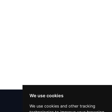
مترجم
مصلح تلفزيون
سمسار
الميكانيكي
خدمات التعقيم
خدمات التعقيم
دكتور بيطري
تنظيف الحفلات
تقديم الطعام
دعم 24x7
We use cookies
مركز المساعدة
مدرس لغة
We use cookies and other tracking