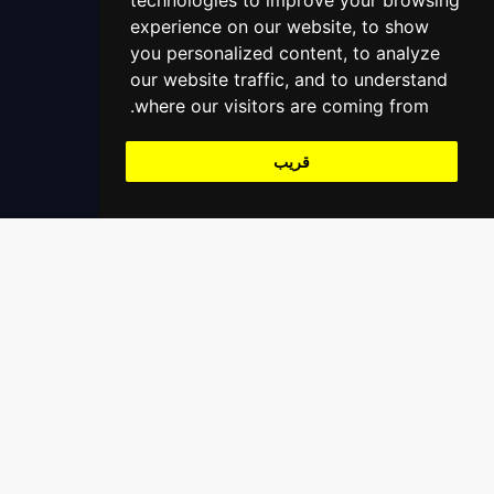
technologies to improve your browsing
التعليمات
الاولياء
experience on our website, to show
اتصل بنا
you personalized content, to analyze
+966559390647
المحامين
our website traffic, and to understand
support@alaaliswift.com
where our visitors are coming from.
المساعدة على الطرق
Jeddah, Saudi Arabia
قريب
خدمات التنجيم
مدرب اليوغا
تسجيل
سجل كمزود خدمة
سجل كشركة مقدم خدمة
سجل كمطعم / بقالة / متجر إلخ
سجل كمنظمة مؤسسية
روابط سريعة