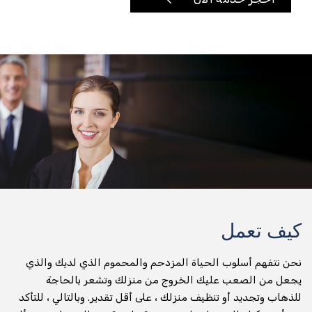
تأجير الدراجات النارية
توصيل أي شيء وفي أي مكان
تسليم الطرود
جني التسليم
عداء التسليم
تسليم المواد الغذائية والتخزين
توصيل طلبات الطعام
كيف تعمل
تسليم البقالة
نحن نتفهم أسلوب الحياة المزدحم والمحموم الذي لديك والذي
صيدلية التسليم
يجعل من الصعب عليك الخروج من منزلك وتشعر بالحاجة
للذهاب وتجديد أو تنظيف منزلك ، على أقل تقدير. وبالتالي ، للتأكد
تسليم المياه المعبأة في زجاجات