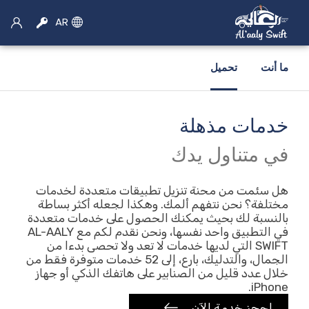
AR
ما أنت
تحميل
خدمات مذهلة
×
اختر الخدمة
في متناول يدك
سيارة اجره
هل سئمت من محنة تنزيل تطبيقات متعددة لخدمات
مختلفة؟ نحن نتفهم ألمك. وهكذا لجعله أكثر بساطة
بالنسبة لك بحيث يمكنك الحصول على خدمات متعددة
حجز سيارات الأجرة
في التطبيق واحد نفسها، ونحن نقدم لكم مع AL-AALY
SWIFT التي لديها خدمات لا تعد ولا تحصى بدءا من
موتو الحجز
الجمال، والتدليك، بارع، إلى 52 خدمات متوفرة فقط من
خلال عدد قليل من الصنابير على هاتفك الذكي أو جهاز
تأجير سيارات
iPhone.
احجز خدمة الآن