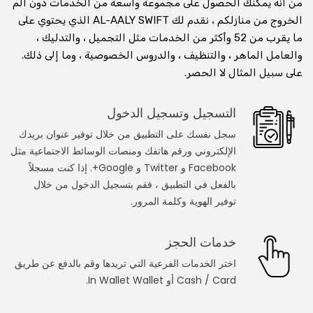
من أنه يمكنك الحصول على مجموعة واسعة من الخدمات دون ألم
الخروج من منازلكم ، نقدم لك AL-AALY SWIFT الذي يحتوي على
استشارة عبر الفيديو عبر الإنترنت
ما يقرب من 52 وأكثر من الخدمات مثل التجميل ، والتدليك ،
والعامل الماهر ، والتنظيف ، والدروس الخصوصية ، وما إلى ذلك.
استشر الطبيب على مكالمة الفيديو
على سبيل المثال لا الحصر.
استأجر وتعلم من المعلم عبر مكالمة الفيديو
التسجيل وتسجيل الدخول
استشر محاميًا في مكالمة فيديو
سجل نفسك على التطبيق من خلال توفير عنوان بريدك
الإلكتروني ورقم هاتفك ومنصات الوسائط الاجتماعية مثل
استشر المنجم على مكالمة الفيديو
Facebook و Twitter و Google+. إذا كنت مسجلاً
احصل على تدريب اللياقة على مكالمة الفيديو
بالفعل في التطبيق ، فقم بتسجيل الدخول من خلال
توفير الهوية وكلمة المرور.
خدمات العطاءات
خدمات الحجز
النجار
اختر الخدمات الفرعية التي تريدها وقم بالدفع عن طريق
Cash / Card أو In Wallet Wallet.
عامل الكهرباء