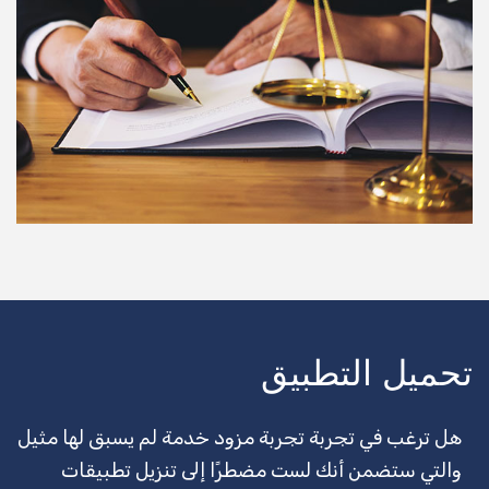
سحب الشاحنة
يجلس الطفل
تنظيف المكاتب
مدرب لياقة بدنية
الخادمات
مكافحة الحشرات
العلاج الطبيعي
تهذيب الكلاب
تحميل التطبيق
الثلوج المحاريث
هل ترغب في تجربة تجربة مزود خدمة لم يسبق لها مثيل
DJ
والتي ستضمن أنك لست مضطرًا إلى تنزيل تطبيقات