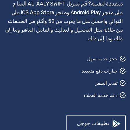
متعددة لنفسه؟ قم بتنزيل AL-AALY SWIFT المتاح
قفل سميث
على متجر Android Play ومتجر iOS App Store على
وكيل سفر
التوالي واحصل على ما يقرب من 52 وأكثر من الخدمات
من خلاله مثل التجميل والتدليك والعامل الماهر وما إلى
مرشد سياحي
ذلك وما إلى ذلك.
تأمين
حارس أمن
حجز خدمة سهل
القص في الحديقة
خيارات دفع متعددة
تقدير السعر
حلاق
دعم خدمة العملاء
بيتش بودي
إصلاح السيارات
مصلح السجاد
تطبيقات جوجل