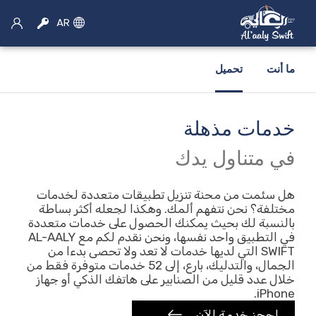
AR
ما أنت
تحميل
خدمات مذهلة
×
اختر الخدمة
في متناول يدك
سيارة اجره
هل سئمت من محنة تنزيل تطبيقات متعددة لخدمات
مختلفة؟ نحن نتفهم ألمك. وهكذا لجعله أكثر بساطة
بالنسبة لك بحيث يمكنك الحصول على خدمات متعددة
حجز سيارات الأجرة
في التطبيق واحد نفسها، ونحن نقدم لكم مع AL-AALY
SWIFT التي لديها خدمات لا تعد ولا تحصى بدءا من
موتو الحجز
الجمال، والتدليك، بارع، إلى 52 خدمات متوفرة فقط من
خلال عدد قليل من الصنابير على هاتفك الذكي أو جهاز
تأجير سيارات
iPhone.
احجز خدمة الآن