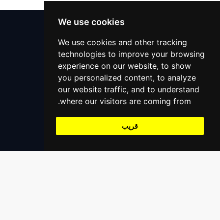
الاولياء
دعم 24x7
We use cookies
المحامين
مركز المساعدة
We use cookies and other tracking
technologies to improve your browsing
التعليمات
المساعدة على الطرق
experience on our website, to show
اتصل بنا
خدمات التنجيم
you personalized content, to analyze
+966559390647
our website traffic, and to understand
support@alaaliswift.com
مدرب اليوغا
where our visitors are coming from.
Jeddah, Saudi Arabia
قريب
تسجيل
سجل كمزود خدمة
سجل كشركة مقدم خدمة
سجل كمطعم / بقالة / متجر إلخ