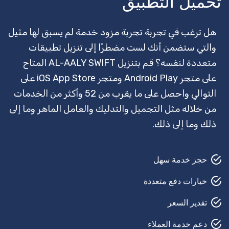
تحميل التطبيق
قفل سميث
وكيل سفر
هل ترغب في تجربة تجربة مزود خدمة لم يسبق لها مثيل
والتي ستضمن أنك لست مضطرًا إلى تنزيل تطبيقات
مرشد سياحي
متعددة لنفسه؟ قم بتنزيل AL-AALY SWIFT المتاح
تأمين
على متجر Android Play ومتجر iOS App Store على
التوالي واحصل على ما يقرب من 52 وأكثر من الخدمات
حارس أمن
من خلاله مثل التجميل والتدليك والعامل الماهر وما إلى
القص في الحديقة
ذلك وما إلى ذلك.
حلاق
حجز خدمة سهل
بيتش بودي
خيارات دفع متعددة
إصلاح السيارات
تقدير السعر
مصلح السجاد
دعم خدمة العملاء