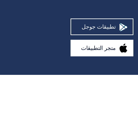
مصلح الكمبيوتر
يحتضن
تطبيقات جوجل
رجال الاطفاء
المساعدون
متجر التطبيقات
مصمم داخلي
رعاية الحديقة
فني موبايل
علماء النفس
مصلح أريكة
منتجع صحي