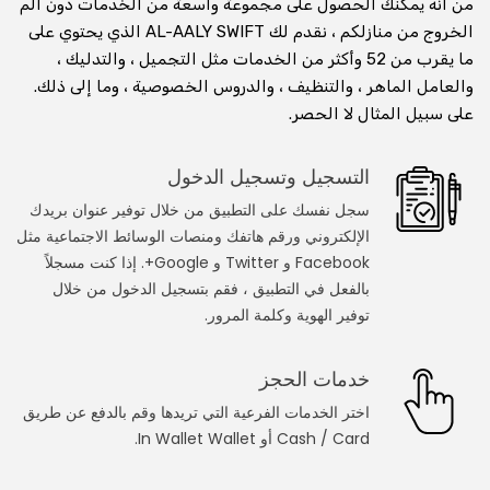
من أنه يمكنك الحصول على مجموعة واسعة من الخدمات دون ألم
الخروج من منازلكم ، نقدم لك AL-AALY SWIFT الذي يحتوي على
استشارة عبر الفيديو عبر الإنترنت
ما يقرب من 52 وأكثر من الخدمات مثل التجميل ، والتدليك ،
والعامل الماهر ، والتنظيف ، والدروس الخصوصية ، وما إلى ذلك.
استشر الطبيب على مكالمة الفيديو
على سبيل المثال لا الحصر.
استأجر وتعلم من المعلم عبر مكالمة الفيديو
التسجيل وتسجيل الدخول
استشر محاميًا في مكالمة فيديو
سجل نفسك على التطبيق من خلال توفير عنوان بريدك
الإلكتروني ورقم هاتفك ومنصات الوسائط الاجتماعية مثل
استشر المنجم على مكالمة الفيديو
Facebook و Twitter و Google+. إذا كنت مسجلاً
احصل على تدريب اللياقة على مكالمة الفيديو
بالفعل في التطبيق ، فقم بتسجيل الدخول من خلال
توفير الهوية وكلمة المرور.
خدمات العطاءات
خدمات الحجز
النجار
اختر الخدمات الفرعية التي تريدها وقم بالدفع عن طريق
Cash / Card أو In Wallet Wallet.
عامل الكهرباء