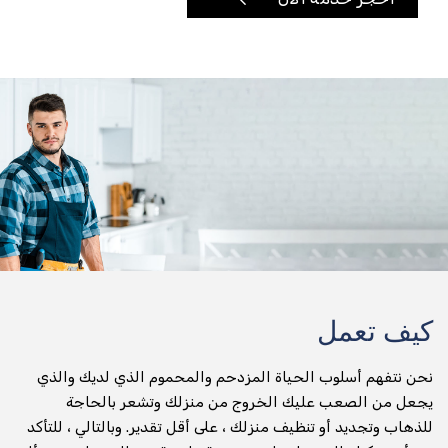
تأجير الدراجات النارية
توصيل أي شيء وفي أي مكان
تسليم الطرود
جني التسليم
عداء التسليم
تسليم المواد الغذائية والتخزين
توصيل طلبات الطعام
كيف تعمل
تسليم البقالة
نحن نتفهم أسلوب الحياة المزدحم والمحموم الذي لديك والذي
صيدلية التسليم
يجعل من الصعب عليك الخروج من منزلك وتشعر بالحاجة
للذهاب وتجديد أو تنظيف منزلك ، على أقل تقدير. وبالتالي ، للتأكد
تسليم المياه المعبأة في زجاجات