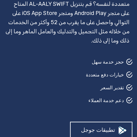
متعددة لنفسه؟ قم بتنزيل AL-AALY SWIFT المتاح
قفل سميث
على متجر Android Play ومتجر iOS App Store على
وكيل سفر
التوالي واحصل على ما يقرب من 52 وأكثر من الخدمات
من خلاله مثل التجميل والتدليك والعامل الماهر وما إلى
مرشد سياحي
ذلك وما إلى ذلك.
تأمين
حارس أمن
حجز خدمة سهل
القص في الحديقة
خيارات دفع متعددة
تقدير السعر
حلاق
دعم خدمة العملاء
بيتش بودي
إصلاح السيارات
مصلح السجاد
تطبيقات جوجل