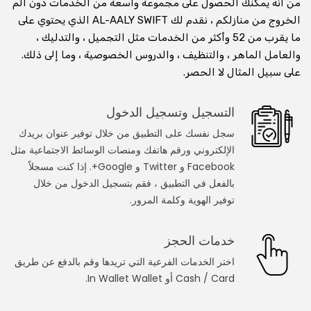
من أنه يمكنك الحصول على مجموعة واسعة من الخدمات دون ألم
الخروج من منازلكم ، نقدم لك AL-AALY SWIFT الذي يحتوي على
استشارة عبر الفيديو عبر الإنترنت
ما يقرب من 52 وأكثر من الخدمات مثل التجميل ، والتدليك ،
والعامل الماهر ، والتنظيف ، والدروس الخصوصية ، وما إلى ذلك.
استشر الطبيب على مكالمة الفيديو
على سبيل المثال لا الحصر.
استأجر وتعلم من المعلم عبر مكالمة الفيديو
التسجيل وتسجيل الدخول
استشر محاميًا في مكالمة فيديو
سجل نفسك على التطبيق من خلال توفير عنوان بريدك
الإلكتروني ورقم هاتفك ومنصات الوسائط الاجتماعية مثل
استشر المنجم على مكالمة الفيديو
Facebook و Twitter و Google+. إذا كنت مسجلاً
احصل على تدريب اللياقة على مكالمة الفيديو
بالفعل في التطبيق ، فقم بتسجيل الدخول من خلال
توفير الهوية وكلمة المرور.
خدمات العطاءات
خدمات الحجز
النجار
اختر الخدمات الفرعية التي تريدها وقم بالدفع عن طريق
Cash / Card أو In Wallet Wallet.
عامل الكهرباء