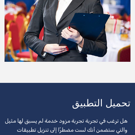
سحب الشاحنة
يجلس الطفل
تنظيف المكاتب
مدرب لياقة بدنية
الخادمات
مكافحة الحشرات
العلاج الطبيعي
تهذيب الكلاب
تحميل التطبيق
الثلوج المحاريث
هل ترغب في تجربة تجربة مزود خدمة لم يسبق لها مثيل
DJ
والتي ستضمن أنك لست مضطرًا إلى تنزيل تطبيقات