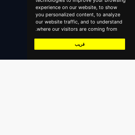
technologies to improve your browsing
التعليمات
الاولياء
experience on our website, to show
اتصل بنا
you personalized content, to analyze
+966559390647
المحامين
our website traffic, and to understand
support@alaaliswift.com
where our visitors are coming from.
المساعدة على الطرق
Jeddah, Saudi Arabia
قريب
خدمات التنجيم
مدرب اليوغا
تسجيل
سجل كمزود خدمة
سجل كشركة مقدم خدمة
سجل كمطعم / بقالة / متجر إلخ
سجل كمنظمة مؤسسية
روابط سريعة