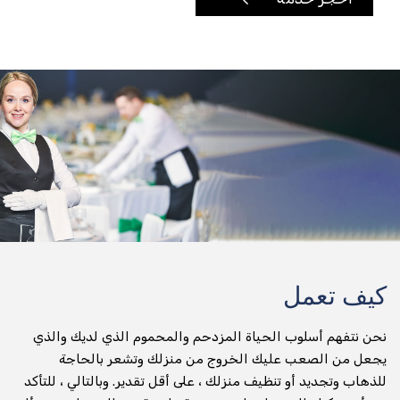
تأجير الدراجات النارية
توصيل أي شيء وفي أي مكان
تسليم الطرود
جني التسليم
عداء التسليم
تسليم المواد الغذائية والتخزين
توصيل طلبات الطعام
كيف تعمل
تسليم البقالة
نحن نتفهم أسلوب الحياة المزدحم والمحموم الذي لديك والذي
صيدلية التسليم
يجعل من الصعب عليك الخروج من منزلك وتشعر بالحاجة
للذهاب وتجديد أو تنظيف منزلك ، على أقل تقدير. وبالتالي ، للتأكد
تسليم المياه المعبأة في زجاجات