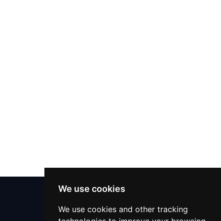
مترجم
مصلح تلفزيون
سمسار
الميكانيكي
خدمات التعقيم
خدمات التعقيم
دكتور بيطري
تنظيف الحفلات
تقديم الطعام
دعم 24x7
We use cookies
مركز المساعدة
مدرس لغة
We use cookies and other tracking