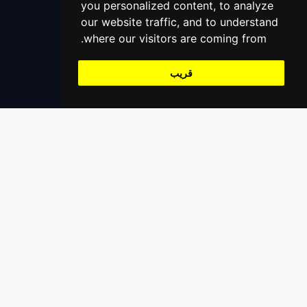
you personalized content, to analyze
+966559390647
الاولياء
our website traffic, and to understand
support@alaaliswift.com
where our visitors are coming from.
المحامين
Jeddah, Saudi Arabia
قريب
المساعدة على الطرق
خدمات التنجيم
مدرب اليوغا
تسجيل
سجل كمزود خدمة
سجل كشركة مقدم خدمة
سجل كمطعم / بقالة / متجر إلخ
سجل كمنظمة مؤسسية
روابط سريعة
قانوني