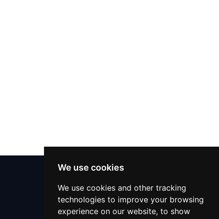
مترجم
مصلح تلفزيون
سمسار
الميكانيكي
خدمات التعقيم
خدمات التعقيم
دكتور بيطري
تنظيف الحفلات
دعم 24x7
We use cookies
تقديم الطعام
مركز المساعدة
We use cookies and other tracking
technologies to improve your browsing
التعليمات
مدرس لغة
experience on our website, to show
اتصل بنا