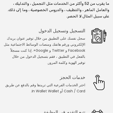
ما يقرب من 52 وأكثر من الخدمات مثل التجميل ، والتدليك ،
استشارة عبر الفيديو عبر الإنترنت
والعامل الماهر ، والتنظيف ، والدروس الخصوصية ، وما إلى ذلك.
على سبيل المثال لا الحصر.
استشر الطبيب على مكالمة الفيديو
التسجيل وتسجيل الدخول
استأجر وتعلم من المعلم عبر مكالمة الفيديو
سجل نفسك على التطبيق من خلال توفير عنوان بريدك
استشر محاميًا في مكالمة فيديو
الإلكتروني ورقم هاتفك ومنصات الوسائط الاجتماعية مثل
Facebook و Twitter و Google+. إذا كنت مسجلاً
استشر المنجم على مكالمة الفيديو
بالفعل في التطبيق ، فقم بتسجيل الدخول من خلال
توفير الهوية وكلمة المرور.
احصل على تدريب اللياقة على مكالمة الفيديو
خدمات الحجز
خدمات العطاءات
اختر الخدمات الفرعية التي تريدها وقم بالدفع عن طريق
النجار
Cash / Card أو In Wallet Wallet.
عامل الكهرباء
تتبع التقدم في الوظيفة