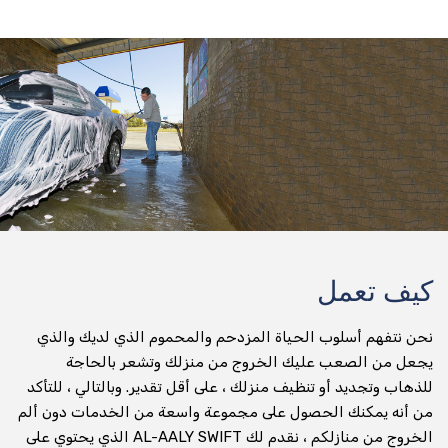
تأجير الدراجات النارية
توصيل أي شيء وفي أي مكان
تسليم الطرود
جني التسليم
عداء التسليم
تسليم المواد الغذائية والتخزين
كيف تعمل
توصيل طلبات الطعام
نحن نتفهم أسلوب الحياة المزدحم والمحموم الذي لديك والذي
تسليم البقالة
يجعل من الصعب عليك الخروج من منزلك وتشعر بالحاجة
صيدلية التسليم
للذهاب وتجديد أو تنظيف منزلك ، على أقل تقدير. وبالتالي ، للتأكد
من أنه يمكنك الحصول على مجموعة واسعة من الخدمات دون ألم
تسليم المياه المعبأة في زجاجات
الخروج من منازلكم ، نقدم لك AL-AALY SWIFT الذي يحتوي على