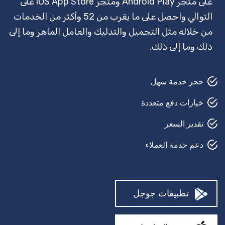
على متجر Android Play ومتجر iOS App Store على
قفل سميث
التوالي واحصل على ما يقرب من 52 وأكثر من الخدمات
وكيل سفر
من خلاله مثل التجميل والتدليك والعامل الماهر وما إلى
ذلك وما إلى ذلك.
مرشد سياحي
تأمين
حجز خدمة سهل
حارس أمن
خيارات دفع متعددة
القص في الحديقة
تقدير السعر
حلاق
دعم خدمة العملاء
بيتش بودي
إصلاح السيارات
تطبيقات جوجل
مصلح السجاد