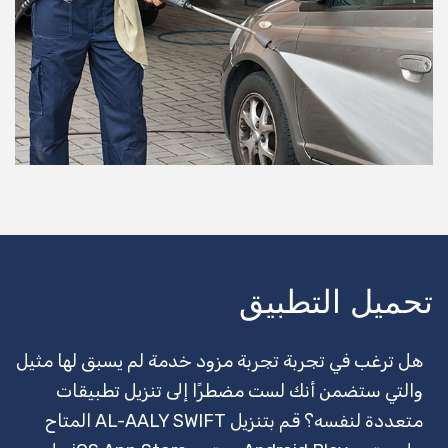
سحب الشاحنة
يجلس الطفل
تنظيف المكاتب
مدرب لياقة بدنية
الخادمات
مكافحة الحشرات
العلاج الطبيعي
تحميل التطبيق
تهذيب الكلاب
هل ترغب في تجربة تجربة مزود خدمة لم يسبق لها مثيل
الثلوج المحاريث
والتي ستضمن أنك لست مضطرًا إلى تنزيل تطبيقات
DJ
متعددة لنفسه؟ قم بتنزيل AL-AALY SWIFT المتاح