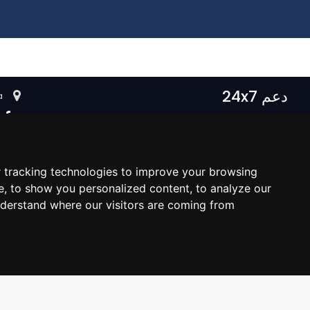
دعم 24x7
a
مركز المساعدة
التعليمات
اتصل بنا
 tracking technologies to improve your browsing
+966559390647
e, to show you personalized content, to analyze our
support@alaaliswift.com
nderstand where our visitors are coming from.