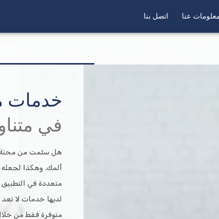
علومات عنا
اتصل بنا
خدمات م
في متناو
هل سئمت من محنة ت
ألمك. وهكذا لجعله 
متوفرة فقط من خلال عد