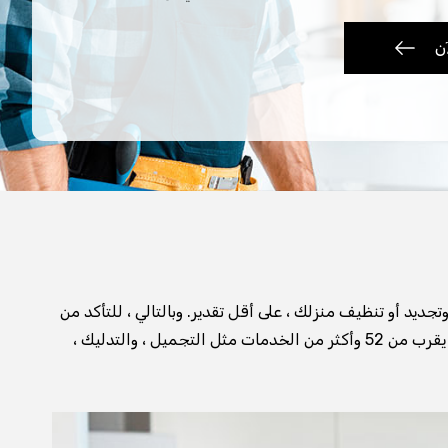
ن
 أو تنظيف منزلك ، على أقل تقدير. وبالتالي ، للتأكد من
أنه يمكنك الحصول على مجموعة واسعة من الخدمات دون ألم الخروج من منازلكم ، نقدم لك AL-AALY SWIFT الذي يحتوي على ما يقرب من 52 وأكثر من الخدمات مثل التجميل ، والتدليك ،