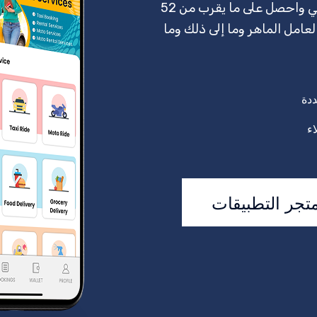
متجر Android Play ومتجر iOS App Store على التوالي واحصل على ما يقرب من 52
عامل الماهر وما إلى ذلك وما
ددة
ء
تجر التطبيقات