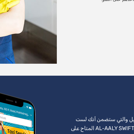
يل والتي ستضمن أنك لست
مضطرًا إلى تنزيل تطبيقات متعددة لنفسه؟ قم بتنزيل AL-AALY SWIFT المتاح على