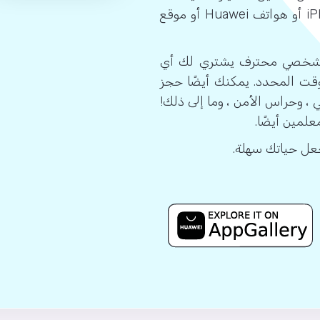
القيام بكل هذا وأكثر من هواتف Android أو أجهزة iPhone أو هواتف Huawei أو موقع
 شخصي محترف يشتري لك أي
قت المحدد. يمكنك أيضًا حجز
ي ، وحراس الأمن ، وما إلى ذلك!
علمين أيضًا.