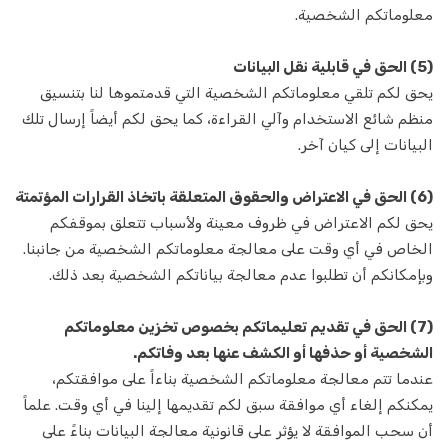
معلوماتكم الشخصية.
مترجم
مصلح تلفزيون
(5) الحق في قابلية نقل البيانات
يحق لكم تلقي معلوماتكم الشخصية التي قدمتموها لنا بتنسيق
سمسار
منظم شائع الاستخدام وآلي القراءة، كما يحق لكم أيضاً إرسال تلك
البيانات إلى كيان آخر.
الميكانيكي
(6) الحق في الاعتراض والحقوق المتعلقة باتخاذ القرارات المؤتمتة
خدمات التعقيم
يحق لكم الاعتراض في ظروف معينة ولأسباب تتعلق بموقفكم
خدمات التعقيم
الخاص في أي وقت على معالجة معلوماتكم الشخصية من جانبنا.
وبإمكانكم أن تطلبوا عدم معالجة بياناتكم الشخصية بعد ذلك.
دكتور بيطري
(7) الحق في تقديم تعليماتكم بخصوص تخزين معلوماتكم
تنظيف الحفلات
الشخصية أو حذفها أو الكشف عنها بعد وفاتكم.
تقديم الطعام
عندما تتم معالجة معلوماتكم الشخصية بناءاً على موافقتكم،
يمكنكم إلغاء أي موافقة سبق لكم تقديمها إلينا في أي وقت. علماً
مدرس لغة
أن سحب الموافقة لا يؤثر على قانونية معالجة البيانات بناءً على