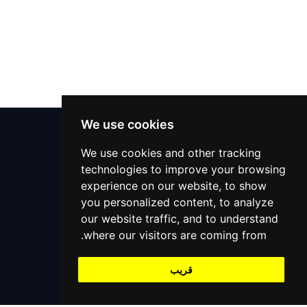
دعم 24x7
We use cookies
مركز المساعدة
We use cookies and other tracking
technologies to improve your browsing
التعليمات
experience on our website, to show
اتصل بنا
you personalized content, to analyze
+966559390647
our website traffic, and to understand
support@alaaliswift.com
where our visitors are coming from.
Jeddah, Saudi Arabia
قريب