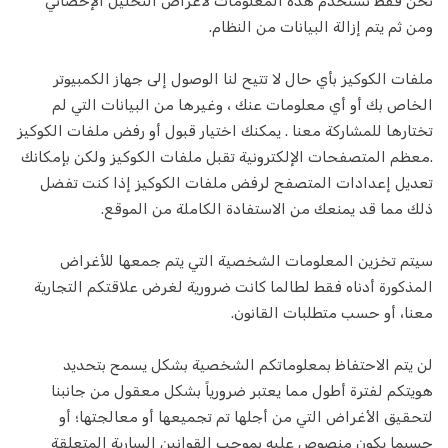
نحن فقط نستخدم هذه المعلومات لأغراض التحليل الإحصائي
قفل سميث
ومن ثم يتم إزالة البيانات من النظام.
وكيل سفر
ملفات الكوكيز بأي حال لا تتيح لنا الوصول إلى جهاز الكمبيوتر
مرشد سياحي
الخاص بك أو أي معلومات عنك ، وغيرها من البيانات التي لم
تختارها للمشاركة معنا . يمكنك اختيار قبول أو رفض ملفات الكوكيز
تأمين
.معظم المتصفحات الإلكترونية تقبل ملفات الكوكيز ولكن بإمكانك
تعديل إعدادات المتصفح لرفض ملفات الكوكيز إذا كنت تفضل
حارس أمن
ذلك مما قد يمنعك من الاستفادة الكاملة من الموقع.
القص في الحديقة
سيتم تخزين المعلومات الشخصية التي يتم جمعها للأغراض
حلاق
المذكورة أدناه فقط لطالما كانت ضرورية لغرض علاقتكم التجارية
معنا، أو حسب متطلبات القانون.
بيتش بودي
لن يتم الاحتفاظ بمعلوماتكم الشخصية بشكل يسمح بتحديد
إصلاح السيارات
هويتكم لفترة أطول مما يعتبر ضرورياً بشكل معقول من جانبنا
لتحقيق الأغراض التي من أجلها تم تجميعها أو معالجتها؛ أو
مصلح السجاد
حسبما يكون منصوص عليه بموجب القوانين السارية المتعلقة