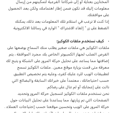
المختارين بعناية أو إلى شركاتنا الفرعية لتمكينهم من إرسال
سحب الشاحنة
معلومات إليك قد تكون ضمن إطار اهتمامك، ولكن بعد الحصول
يجلس الطفل
على موافقتك.
إذا كنت لا ترغب في استلام تلك المعلومات بعد ذلك، يمكنك
تنظيف المكاتب
الضغط على زر " إلغاء الاشتراك " الوارد في رسائلنا الالكترونية
مدرب لياقة بدنية
•
كيف نستخدم ملفات الكوكيز:
ملفات الكوكيز هي ملفات صغير يطلب منك السماح بوضعها على
الخادمات
القرص الصلب لجهاز الكمبيوتر الخاص بك. مجرد الموافقة ، يتم
مكافحة الحشرات
إضافتها مما يساعد على تحليل حركة المرور على الشبكة و يتيح لك
معرفة متى قمت بزيارة موقع معين . ملفات الكوكيز تسمح
العلاج الطبيعي
لتطبيقات الويب للرد عليك كفرد، وعليه يتم تخصيص التطبيق
حسب احتياجاتك ، معتمداً على خبراتك السابقة والبضائع التي
تهذيب الكلاب
نالت على إعجابك أو لم تنال على رضاكم.
نحن نستخدم ملفات الكوكيز لتسجيل حركة المرور وتحديد
الثلوج المحاريث
الصفحات التي تم زيارتها، مما يساعدنا على تحليل البيانات حول
DJ
حركة المرور على الويب وتحسين موقعنا حسب إحتياجات العملاء .