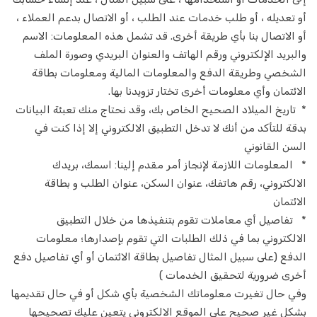
تأجير الدراجات النارية
أو تعديله ، أو طلب خدمات عند الطلب ، أو الاتصال بدعم العملاء ،
أو الاتصال بنا بأي طريقة أخرى. قد تشمل هذه المعلومات: الاسم
توصيل أي شيء وفي أي مكان
والبريد الإلكتروني ورقم الهاتف والعنوان البريدي وصورة الملف
الشخصي وطريقة الدفع والمعلومات المالية ومعلومات بطاقة
تسليم الطرود
الائتمان وأي معلومات أخرى تختار تزويدنا بها.
جني التسليم
* تاريخ الميلاد الصحيح الخاص بك، وقد نحتاج منك تعبئة البيانات
بدقة للتأكد من أنك لا تدخل التطبيق الالكتروني إلا إذا كنت في
عداء التسليم
السن القانوني
* المعلومات اللازمة لإنجاز أمر مقدم إلينا: اسمك، بريدك
تسليم المواد الغذائية والتخزين
الالكتروني، رقم هاتفك، عنوان السكن، عنوان الطلب و بطاقة
الائتمان
توصيل طلبات الطعام
* تفاصيل أي معاملات تقوم بتنفيذها من خلال التطبيق
الالكتروني بما في ذلك الطلبات التي تقوم بإصدارها؛ معلومات
تسليم البقالة
الدفع (على سبيل المثال تفاصيل بطاقة الائتمان أو أي تفاصيل دفع
صيدلية التسليم
أخرى ضرورية لتحقيق الخدمات )
وفي حال تغيرت معلوماتك الشخصية بأي شكل أو في حال تقديمها
تسليم المياه المعبأة في زجاجات
بشكل غير صحيح على الموقع الالكتروني يتعين عليك تصحيحها