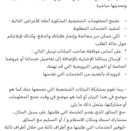
وتحديثها مباشرة
استشارة عبر الفيديو عبر الإنترنت
• نجمع المعلومات الشخصية المذكورة أعلاه للأغراض التالية :
استشر الطبيب على مكالمة الفيديو
- لتنفيذ الخدمات المطلوبة
- لكي نتمكن من معالجة وإنجاز طلباتك والدفع؛ وكذلك لإبلاغكم
استأجر وتعلم من المعلم عبر مكالمة الفيديو
حول حالة الطلب
استشر محاميًا في مكالمة فيديو
* على أساس موافقة صاحب البيانات نرسل التالي :
• لإرسال رسائلنا الإخبارية بالإضافة إلى تفاصيل خدماتنا أو عروضنا
استشر المنجم على مكالمة الفيديو
الخاصة أو العروض الترويجية التي قد تهمك
• لتزويدك بالعديد من الخدمات التي تقدمها
احصل على تدريب اللياقة على مكالمة الفيديو
- ربما نقوم بمشاركة البيانات الشخصية التي نجمعها عنك كما هو
خدمات العطاءات
موضح في هذا البيان أو كما هو موضح في وقت جمع المعلومات
أو مشاركتها، يشمل ذلك ما يلي:
النجار
-مع السائق الذي يقدم الخدمة التي طلبتها. على سبيل المثال ،
عامل الكهرباء
سنشارك اسمك ومكان الاستلام و / أو التسليم مع السائق
-لتوفير الخدمات التي طلبتها مع أطراف ثالثة من خلال أطراف ثالثة