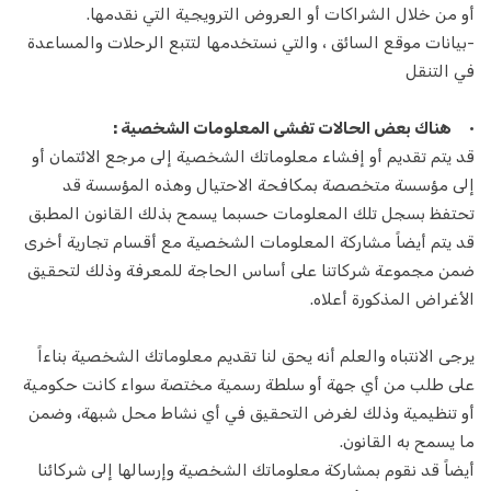
سباك
أو من خلال الشراكات أو العروض الترويجية التي نقدمها.
-بيانات موقع السائق ، والتي نستخدمها لتتبع الرحلات والمساعدة
الرسامين
في التنقل
عامل يدوي
•
هناك بعض الحالات تفشى المعلومات الشخصية :
تنظيف المنزل
قد يتم تقديم أو إفشاء معلوماتك الشخصية إلى مرجع الائتمان أو
إلى مؤسسة متخصصة بمكافحة الاحتيال وهذه المؤسسة قد
خدمات عند الطلب
تحتفظ بسجل تلك المعلومات حسبما يسمح بذلك القانون المطبق
قد يتم أيضاً مشاركة المعلومات الشخصية مع أقسام تجارية أخرى
طبيب
ضمن مجموعة شركاتنا على أساس الحاجة للمعرفة وذلك لتحقيق
الأغراض المذكورة أعلاه.
المجمل
تدليك
يرجى الانتباه والعلم أنه يحق لنا تقديم معلوماتك الشخصية بناءاً
على طلب من أي جهة أو سلطة رسمية مختصة سواء كانت حكومية
غسيل سيارة
أو تنظيمية وذلك لغرض التحقيق في أي نشاط محل شبهة، وضمن
ما يسمح به القانون.
كلب يمشي
أيضاً قد نقوم بمشاركة معلوماتك الشخصية وإرسالها إلى شركائنا